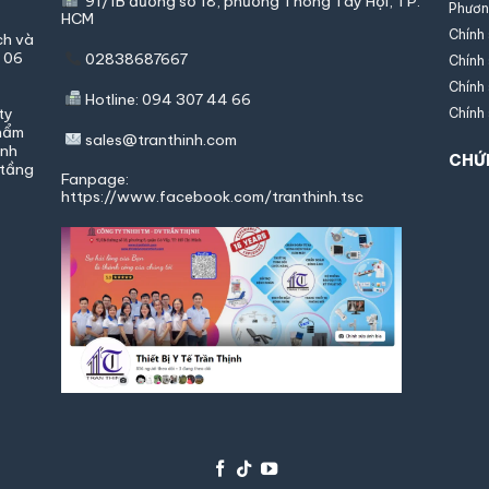
91/1B đường số 18, phường Thông Tây Hội,
TP.
Phươn
HCM
Chính
ch và
g 06
02838687667
Chính 
Chính
Hotline: 094 307 44 66
ty
Chính
phẩm
sales@tranthinh.com
ình
CHỨ
 tầng
Fanpage:
https://www.facebook.com/tranthinh.tsc