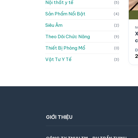
Nội thất y tế
(5)
Sản Phẩm Nổi Bật
(4)
Siêu Âm
(2)
N
X
Theo Dõi Chức Năng
(9)
c
Thiết Bị Phòng Mổ
(0)
Đ
Vật Tư Y Tế
(3)
GIỚI THIỆU