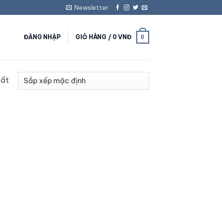
Newsletter
ĐĂNG NHẬP
GIỎ HÀNG /
0
VNĐ
0
hất