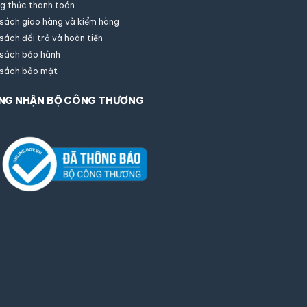
×
Gặp nhân
g thức thanh toán
Assistant
AI
viên
 sách giao hàng và kiểm hàng
Trực tuyến
sách đổi trả và hoàn tiền
 sách bảo hành
 sách bảo mật
Họ tên của bạn
NG NHẬN BỘ CÔNG THƯƠNG
Địa chỉ Email