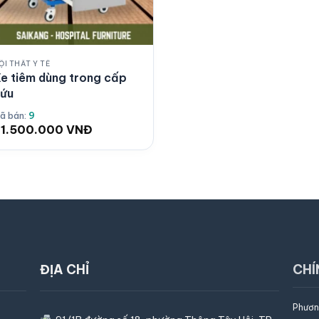
ỘI THẤT Y TẾ
e tiêm dùng trong cấp
ứu
ã bán:
9
21.500.000
VNĐ
ĐỊA CHỈ
CHÍ
Phươn