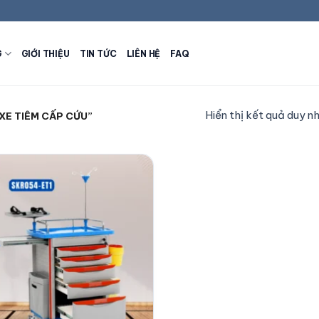
G
GIỚI THIỆU
TIN TỨC
LIÊN HỆ
FAQ
Hiển thị kết quả duy n
XE TIÊM CẤP CỨU”