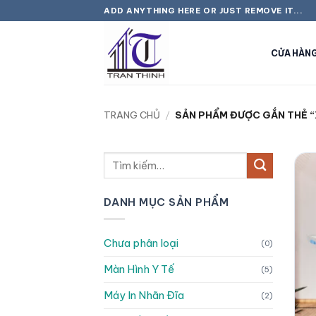
Bỏ
ADD ANYTHING HERE OR JUST REMOVE IT...
qua
nội
CỬA HÀN
dung
TRANG CHỦ
/
SẢN PHẨM ĐƯỢC GẮN THẺ “
Tìm
kiếm:
DANH MỤC SẢN PHẨM
Chưa phân loại
(0)
Màn Hình Y Tế
(5)
Máy In Nhãn Đĩa
(2)