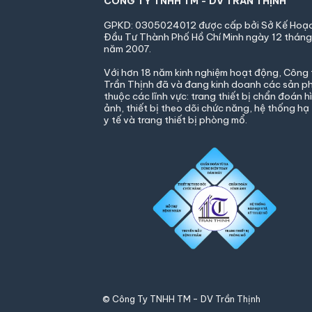
CÔNG TY TNHH TM - DV TRẦN THỊNH
GPKD: 0305024012 được cấp bởi Sở Kế Hoạ
Đầu
Tư Thành Phố Hồ Chí Minh ngày 12 thán
năm 2007.
Với hơn 18 năm kinh nghiệm hoạt động, Công 
Trần Thịnh đã và đang kinh doanh các sản 
thuộc các lĩnh vực: trang thiết bị chẩn đoán h
ảnh, thiết bị theo dõi chức năng, hệ thống hạ
y tế và trang thiết bị phòng mổ.
© Công Ty TNHH TM - DV Trần Thịnh