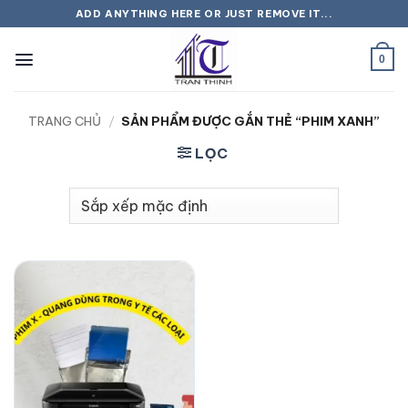
Bỏ
ADD ANYTHING HERE OR JUST REMOVE IT...
qua
nội
0
dung
TRANG CHỦ
/
SẢN PHẨM ĐƯỢC GẮN THẺ “PHIM XANH”
LỌC