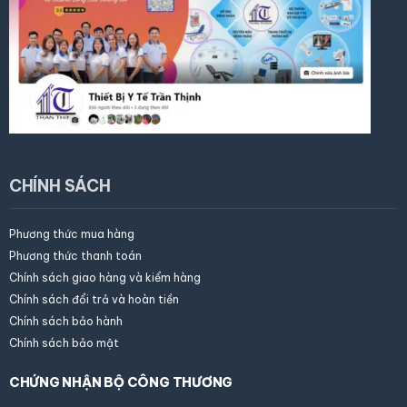
CHÍNH SÁCH
Phương thức mua hàng
×
Trần Thịnh
Gặp nhân
Phương thức thanh toán
Assistant
AI
viên
Trực tuyến
Chính sách giao hàng và kiểm hàng
Chính sách đổi trả và hoàn tiền
Chính sách bảo hành
Chính sách bảo mật
Họ tên của bạn
CHỨNG NHẬN BỘ CÔNG THƯƠNG