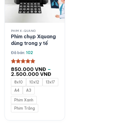
PHIM X-QUANG
Phim chụp Xquang
dùng trong y tế
Đã bán:
102
Được xếp
850.000
VNĐ
–
hạng
5
5
Khoảng
2.500.000
VNĐ
sao
giá:
8x10
10x12
13x17
từ
850.000 VNĐ
A4
A3
đến
2.500.000 VNĐ
Phim Xanh
Phim Trắng