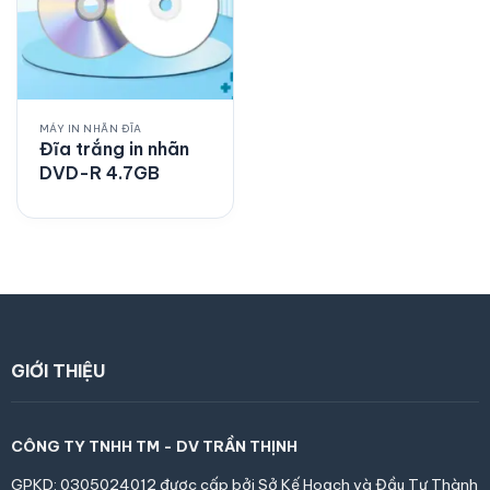
MÁY IN NHÃN ĐĨA
Đĩa trắng in nhãn
DVD-R 4.7GB
GIỚI THIỆU
CÔNG TY TNHH TM - DV TRẦN THỊNH
GPKD: 0305024012 được cấp bởi Sở Kế Hoạch và Đầu
Tư Thành