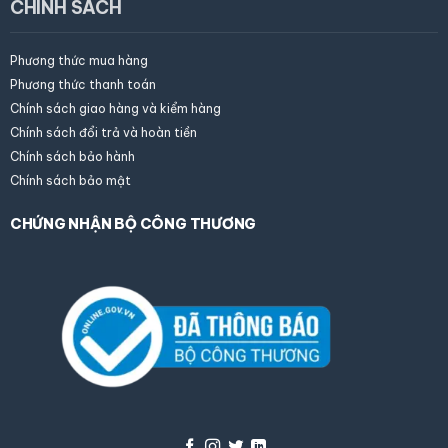
CHÍNH SÁCH
Phương thức mua hàng
×
Trần Thịnh
Gặp nhân
Assistant
AI
Phương thức thanh toán
viên
Trực tuyến
Chính sách giao hàng và kiểm hàng
Chính sách đổi trả và hoàn tiền
Chính sách bảo hành
Chính sách bảo mật
Họ tên của bạn
CHỨNG NHẬN BỘ CÔNG THƯƠNG
Địa chỉ Email