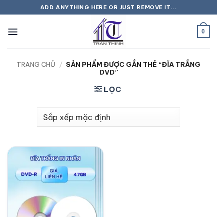
Bỏ
ADD ANYTHING HERE OR JUST REMOVE IT...
qua
nội
0
dung
TRANG CHỦ
/
SẢN PHẨM ĐƯỢC GẮN THẺ “ĐĨA TRẮNG
DVD”
LỌC