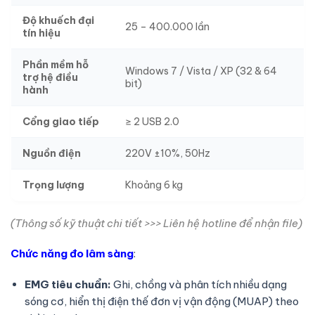
Độ khuếch đại
25 – 400.000 lần
tín hiệu
Phần mềm hỗ
Windows 7 / Vista / XP (32 & 64
trợ hệ điều
bit)
hành
Cổng giao tiếp
≥ 2 USB 2.0
Nguồn điện
220V ±10%, 50Hz
Trọng lượng
Khoảng 6 kg
(Thông số kỹ thuật chi tiết >>> Liên hệ hotline để nhận file)
Chức năng đo lâm sàng
:
EMG tiêu chuẩn:
Ghi, chồng và phân tích nhiều dạng
sóng cơ, hiển thị điện thế đơn vị vận động (MUAP) theo