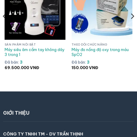
SẢN PHẨM NỔI BẬT
THEO DÕI CHỨC NĂNG
Máy siêu âm cầm tay không dây
Máy đo nồng độ oxy trong máu
3 trong 1
SpO2
Đã bán:
3
Đã bán:
3
69.500.000
VNĐ
150.000
VNĐ
GIỚI THIỆU
CÔNG TY TNHH TM - DV TRẦN THỊNH