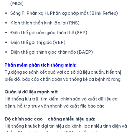
(MCS)
Sóng F, Phản xạ H, Phản xạ chớp mắt (Blink Reflex)
Kích thích thần kinh lặp lại (RNS)
Điện thế gợi cảm giác thân thể (SEP)
Điện thế gợi thị giác (VEP)
Điện thế gợi thính giác thân não (BAEP)
Phần mềm phân tích thông minh:
Tự động so sánh kết quả với cơ sở dữ liệu chuẩn, hiển thị
biểu đồ, báo cáo chẩn đoán và thống kê ca bệnh rõ ràng.
Quản lý dữ liệu mạnh mẽ:
Hệ thống lưu trữ, tìm kiếm, chỉnh sửa và xuất dữ liệu ca
bệnh, hỗ trợ truy vấn nhanh và xuất file báo cáo.
Độ chính xác cao – chống nhiễu hiệu quả:
Hệ thống khuếch đại tín hiệu đa kênh, lọc nhiễu tĩnh điện và