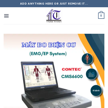
Bỏ
ADD ANYTHING HERE OR JUST REMOVE IT...
qua
nội
0
dung