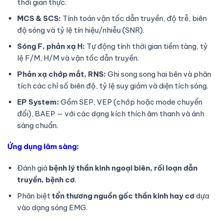
thời gian thực.
MCS & SCS:
Tính toán vận tốc dẫn truyền, độ trễ, biên
độ sóng và tỷ lệ tín hiệu/nhiễu (SNR).
Sóng F, phản xạ H:
Tự động tính thời gian tiềm tàng, tỷ
lệ F/M, H/M và vận tốc dẫn truyền.
Phản xạ chớp mắt, RNS:
Ghi song song hai bên và phân
tích các chỉ số biên độ, tỷ lệ suy giảm và diện tích sóng.
EP System:
Gồm SEP, VEP (chớp hoặc mode chuyển
đổi), BAEP — với các dạng kích thích âm thanh và ánh
sáng chuẩn.
Ứng dụng lâm sàng:
Đánh giá
bệnh lý thần kinh ngoại biên, rối loạn dẫn
truyền, bệnh cơ
.
Phân biệt
tổn thương nguồn gốc thần kinh hay cơ
dựa
vào dạng sóng EMG.