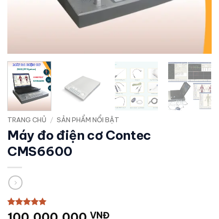
TRANG CHỦ
/
SẢN PHẨM NỔI BẬT
Máy đo điện cơ Contec
CMS6600
5
3
trên 5
100.000.000
VNĐ