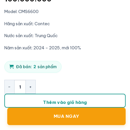
dựa trên
đánh giá
Model: CMS6600
Hãng sản xuất: Contec
Nước sản xuất: Trung Quốc
Năm sản xuất: 2024 – 2025, mới 100%
Đã bán:
2
sản phẩm
Máy đo điện cơ Contec CMS6600 số lượng
Thêm vào giỏ hàng
MUA NGAY