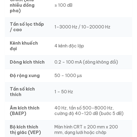
nhiễu đồng
≥ 100 dB
pha)
Tần số lọc thấp
1–3000 Hz / 10–20000 Hz
/ cao
Kênh khuếch
4 kênh độc lập
đại
Dòng kích thích
0.2 – 100 mA (dòng không đổi)
Độ rộng xung
50 – 1000 µs
Tần số kích
1 – 50 Hz
thích
Âm kích thích
40 Hz, tần số 500–8000 Hz,
(BAEP)
cường độ 40–120 dB (bước 5 dB)
Bộ kích thích
Màn hình CRT ≥ 200 mm x 200
thị giác (VEP)
mm, dạng lưới hoặc chớp