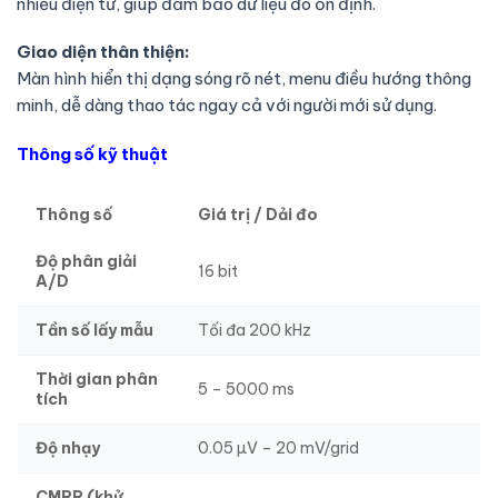
nhiễu điện từ, giúp đảm bảo dữ liệu đo ổn định.
Giao diện thân thiện:
Màn hình hiển thị dạng sóng rõ nét, menu điều hướng thông
minh, dễ dàng thao tác ngay cả với người mới sử dụng.
Thông số kỹ thuật
Thông số
Giá trị / Dải đo
Độ phân giải
16 bit
A/D
Tần số lấy mẫu
Tối đa 200 kHz
Thời gian phân
5 – 5000 ms
tích
Độ nhạy
0.05 µV – 20 mV/grid
CMRR (khử