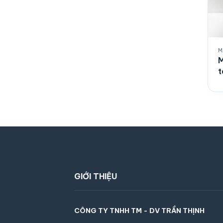
M
M
t
GIỚI THIỆU
CÔNG TY TNHH TM - DV TRẦN THỊNH