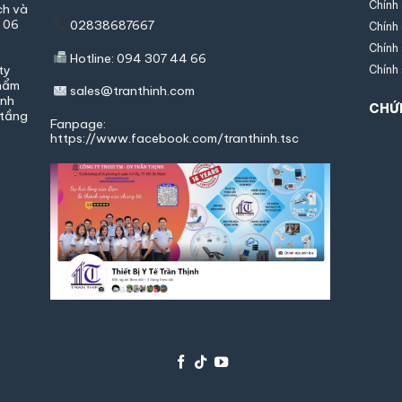
Chính
ch và
g 06
02838687667
Chính 
Chính
Hotline: 094 307 44 66
ty
Chính
phẩm
sales@tranthinh.com
ình
CHỨ
 tầng
Fanpage:
https://www.facebook.com/tranthinh.tsc