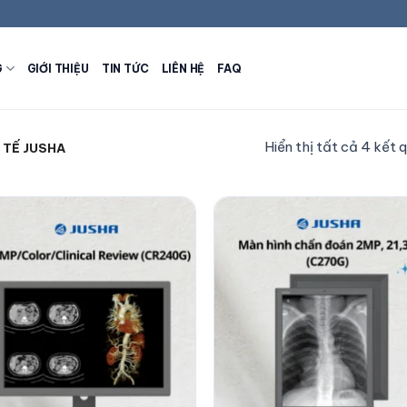
G
GIỚI THIỆU
TIN TỨC
LIÊN HỆ
FAQ
Hiển thị tất cả 4 kết 
 TẾ JUSHA