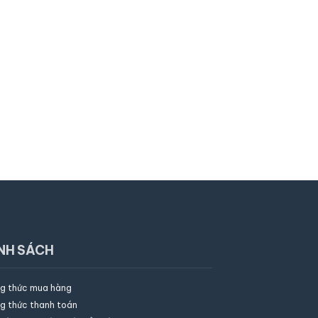
NH SÁCH
g thức mua hàng
×
Trần Thịnh
Gặp nhân
g thức thanh toán
Assistant
AI
viên