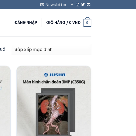
Newsletter
ĐĂNG NHẬP
GIỎ HÀNG /
0
VNĐ
0
quả