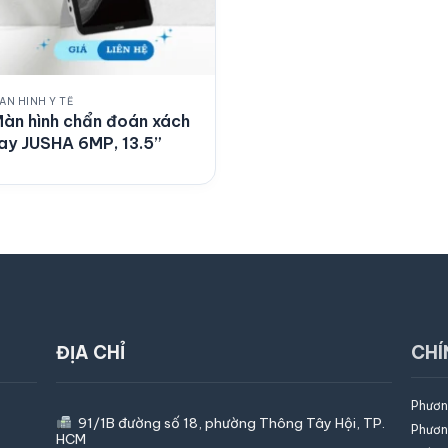
ÀN HÌNH Y TẾ
àn hình chẩn đoán xách
ay JUSHA 6MP, 13.5”
ĐỊA CHỈ
CHÍ
Phươn
91/1B đường số 18, phường Thông Tây Hội,
TP.
Phươn
HCM