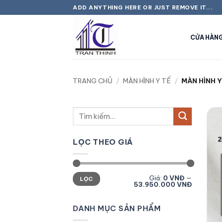
Bỏ
ADD ANYTHING HERE OR JUST REMOVE IT...
qua
nội
CỬA HÀN
dung
TRANG CHỦ
/
MÀN HÌNH Y TẾ
/
MÀN HÌNH Y
Tìm
kiếm:
LỌC THEO GIÁ
Giá
Giá
Giá:
0 VNĐ
—
LỌC
tối
tối
53.950.000 VNĐ
thiểu
đa
DANH MỤC SẢN PHẨM