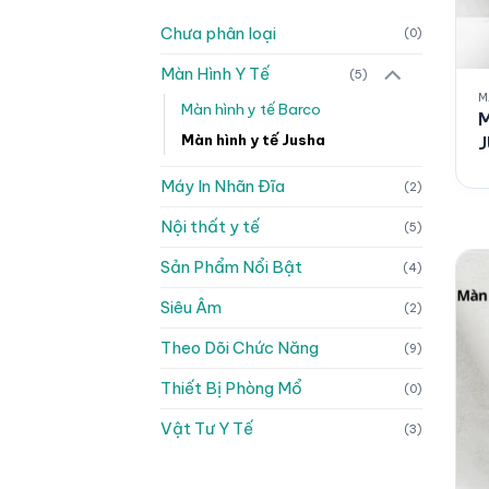
Chưa phân loại
(0)
Màn Hình Y Tế
(5)
M
Màn hình y tế Barco
M
Màn hình y tế Jusha
J
Máy In Nhãn Đĩa
(2)
Nội thất y tế
(5)
Sản Phẩm Nổi Bật
(4)
Siêu Âm
(2)
Theo Dõi Chức Năng
(9)
Thiết Bị Phòng Mổ
(0)
Vật Tư Y Tế
(3)